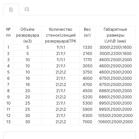
№
Объём
Количество
Вес
Габаритные
пп
резервуара
стенок\секций
(кг)
размеры
(м3)
резервуара\ТРК
L\H\Ø (мм)
1
5
1\1\1
1330
3000\2200\1600
2
5
2\1\1
2160
3000\2200\1600
3
10
1\1\1
1770
4600\2500\2000
4
10
2\1\1
3050
4600\2500\2000
5
10
2\2\2
3750
4600\2500\2000
6
16
2\1\1
4000
6750\2500\2000
7
16
2\2\2
4700
6750\2500\2000
8
20
2\1\1
4500
6860\2500\2000
9
20
2\2\2
5200
6860\2500\2000
10
25
2\1\1
5300
9950\2500\2000
11
25
2\2\2
5900
9950\2500\2000
12
30
2\1\1
6300
10500\2500\2000
13
30
2\2\2
7000
10600\2500\2000